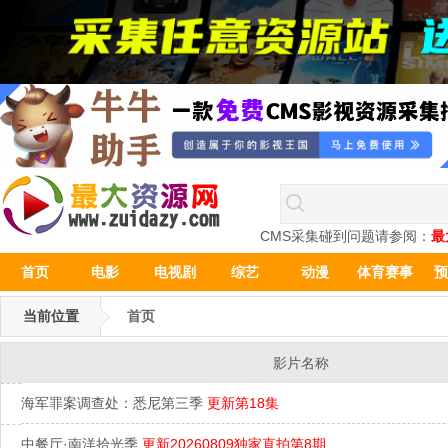
CMS采集碰到问题请参阅：
最
首页
电影
电视剧
综艺
动漫
体育赛事
预
当前位置
首页
影片名称
海军罪案调查处：悉尼第三季
更新第18集
中餐厅·南洋拾光季
更新20260809独家直拍第8期