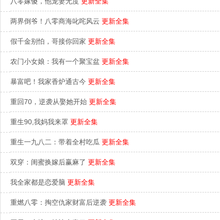
八零嫁傻，他宠妻无度
更新全集
两界倒爷！八零商海叱咤风云
更新全集
假千金别怕，哥接你回家
更新全集
农门小女娘：我有一个聚宝盆
更新全集
暴富吧！我家香炉通古今
更新全集
重回70，逆袭从娶她开始
更新全集
重生90,我妈我来罩
更新全集
重生一九八二：带着全村吃瓜
更新全集
双穿：闺蜜换嫁后赢麻了
更新全集
我全家都是恋爱脑
更新全集
重燃八零：掏空仇家财富后逆袭
更新全集