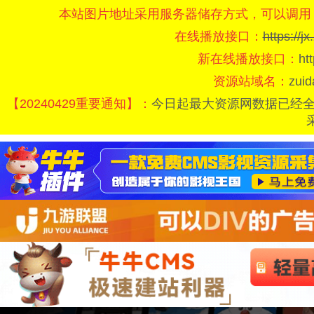
本站图片地址采用服务器储存方式，可以调用
在线播放接口：
https://
新在线播放接口：
ht
资源站域名：
zui
【20240429重要通知】：
今日起最大资源网数据已经