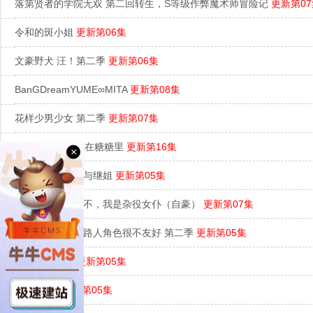
落第贤者的学院无双 第二回转生，S等级作弊魔术师冒险记
更新第07
令和的斑小姐
更新第06集
文豪野犬 汪！第二季
更新第06集
BanGDreamYUME∞MITA
更新第08集
花样少男少女 第二季
更新第07集
Candy Caries蛀在糖糖里
更新第16集
×
不虐待我的继母与继姐
更新第05集
女主角？圣女？不，我是杂役女仆（自豪）
更新第07集
乙女游戏世界对路人角色很不友好 第二季
更新第05集
澈底对你成瘾
更新第05集
幼女战记2
更新第05集