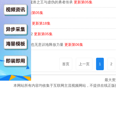
克雷瓦提斯2：魔兽之王与虚伪的勇者传承
更新第05集
天是红河岸
更新第05集
拜托了偶像公主
更新第18集
铠真传武士骑兵2
更新第05集
无自觉圣女今天也无意识地释放力量
更新第06集
首页
上一页
1
2
最大资
本网站所有内容均收集于互联网主流视频网站，不提供在线正版