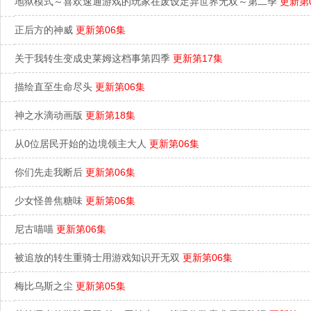
地狱模式～喜欢速通游戏的玩家在废设定异世界无双～第二季
更新第
正后方的神威
更新第06集
关于我转生变成史莱姆这档事第四季
更新第17集
描绘直至生命尽头
更新第06集
神之水滴动画版
更新第18集
从0位居民开始的边境领主大人
更新第06集
你们先走我断后
更新第06集
少女怪兽焦糖味
更新第06集
尼古喵喵
更新第06集
被追放的转生重骑士用游戏知识开无双
更新第06集
梅比乌斯之尘
更新第05集