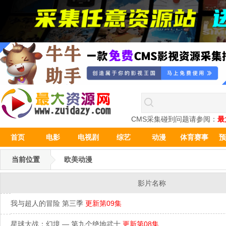
CMS采集碰到问题请参阅：
最
首页
电影
电视剧
综艺
动漫
体育赛事
预
当前位置
欧美动漫
影片名称
我与超人的冒险 第三季
更新第09集
星球大战：幻境 — 第九个绝地武士
更新第08集