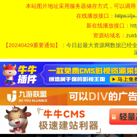
本站图片地址采用服务器储存方式，可以调用
在线播放接口：
https://
新在线播放接口：
ht
资源站域名：
zui
【20240429重要通知】：
今日起最大资源网数据已经