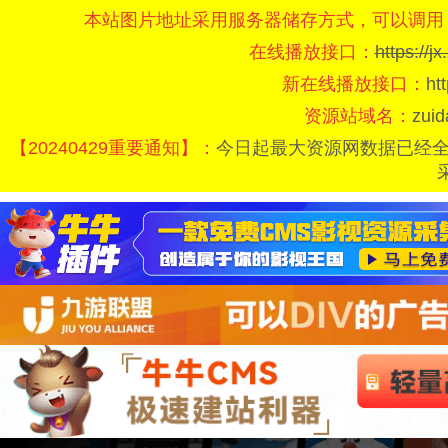
本站图片地址采用服务器储存方式，可以调用
在线播放接口：
https://
新在线播放接口：
ht
资源站域名：
zui
【20240429重要通知】：
今日起最大资源网数据已经