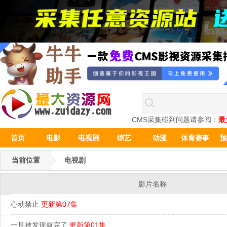
CMS采集碰到问题请参阅：
最
首页
电影
电视剧
综艺
动漫
体育赛事
预
当前位置
电视剧
影片名称
心动禁止
更新第07集
一旦被发现就完了
更新第01集