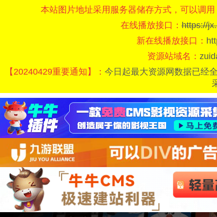
本站图片地址采用服务器储存方式，可以调用
在线播放接口：
https://
新在线播放接口：
ht
资源站域名：
zui
【20240429重要通知】：
今日起最大资源网数据已经