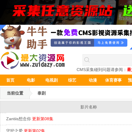
CMS采集碰到问题请参阅：
最
首页
电影
电视剧
综艺
动漫
体育赛事
预
当前位置
泰剧
影片名称
Zantiis想念你
更新第08集
守护之爱
更新第02集