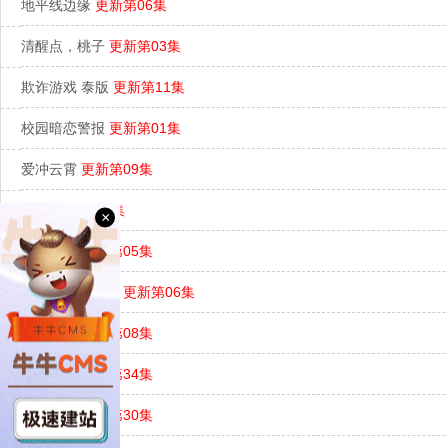
地平线边缘
更新第06集
清醒点，桃子
更新第03集
欺诈游戏 泰版
更新第11集
校园暗恋警报
更新第01集
爱冲云霄
更新第09集
穆菲
更新第06集
×
迷失之光
更新第05集
我的老婆是枪神
更新第06集
追逐爱情
更新第08集
玩火玫瑰
更新第34集
恶虎情歌
更新第30集