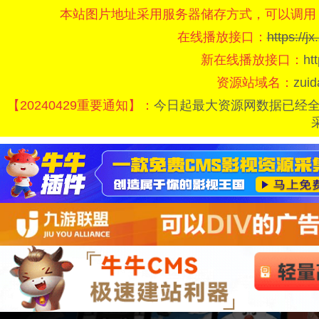
本站图片地址采用服务器储存方式，可以调用
在线播放接口：
https://
新在线播放接口：
ht
资源站域名：
zui
【20240429重要通知】：
今日起最大资源网数据已经