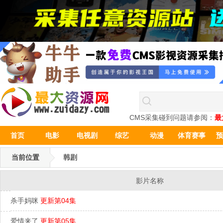
CMS采集碰到问题请参阅：
最
首页
电影
电视剧
综艺
动漫
体育赛事
预
当前位置
韩剧
影片名称
杀手妈咪
更新第04集
爱情来了
更新第05集