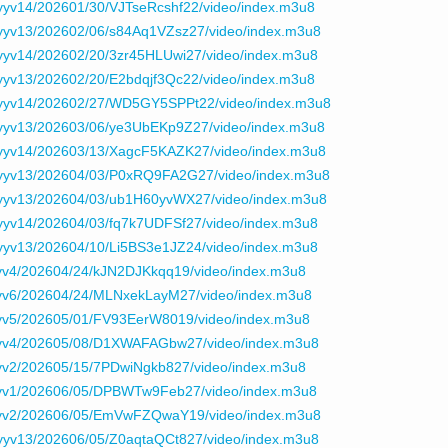
yv14/202601/30/VJTseRcshf22/video/index.m3u8
yyv13/202602/06/s84Aq1VZsz27/video/index.m3u8
yyv14/202602/20/3zr45HLUwi27/video/index.m3u8
yv13/202602/20/E2bdqjf3Qc22/video/index.m3u8
yyv14/202602/27/WD5GY5SPPt22/video/index.m3u8
yyv13/202603/06/ye3UbEKp9Z27/video/index.m3u8
yyv14/202603/13/XagcF5KAZK27/video/index.m3u8
yyv13/202604/03/P0xRQ9FA2G27/video/index.m3u8
yyv13/202604/03/ub1H60yvWX27/video/index.m3u8
yyv14/202604/03/fq7k7UDFSf27/video/index.m3u8
yyv13/202604/10/Li5BS3e1JZ24/video/index.m3u8
yv4/202604/24/kJN2DJKkqq19/video/index.m3u8
yv6/202604/24/MLNxekLayM27/video/index.m3u8
yv5/202605/01/FV93EerW8019/video/index.m3u8
yv4/202605/08/D1XWAFAGbw27/video/index.m3u8
yv2/202605/15/7PDwiNgkb827/video/index.m3u8
yv1/202606/05/DPBWTw9Feb27/video/index.m3u8
yyv2/202606/05/EmVwFZQwaY19/video/index.m3u8
yyv13/202606/05/Z0aqtaQCt827/video/index.m3u8