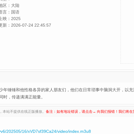
地区：
大陆
语言：
国语
上映：
2025
更新：
2026-07-24 22:45:57
少年锤锤和他性格各异的家人朋友们，他们在日常琐事中脑洞大开，以充
同时，传递满满正能量。
，本站不提供在线正版播放。
备注：如有地址错误，请点击→ 向我们报错！我们将在
yv6/202505/16/xVD7sf39Ca24/video/index.m3u8