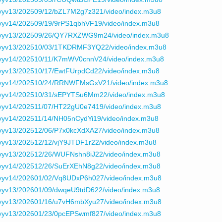
yyv13/202509/12/bZL7M2g7z321/video/index.m3u8
yyv14/202509/19/9rPS1qbhVF19/video/index.m3u8
/yyv13/202509/26/QY7RXZWG9m24/video/index.m3u8
/yyv13/202510/03/1TKDRMF3YQ22/video/index.m3u8
yyv14/202510/11/K7mWV0cnnV24/video/index.m3u8
yyv13/202510/17/EwtFUrpdCd22/video/index.m3u8
/yyv14/202510/24/RRNWFMsGxV21/video/index.m3u8
yyv14/202510/31/sEPYTSu6Mm22/video/index.m3u8
yyv14/202511/07/HT22gU0e7419/video/index.m3u8
yyv14/202511/14/NH05nCydYi19/video/index.m3u8
yyv13/202512/06/P7x0kcXdXA27/video/index.m3u8
yv13/202512/12/vjY9JTDF1r22/video/index.m3u8
yyv13/202512/26/WUFNshn8iJ22/video/index.m3u8
yyv14/202512/26/SuErXEhN8g22/video/index.m3u8
yyv14/202601/02/Vq8UDxP6h027/video/index.m3u8
yyv13/202601/09/dwqeU9tdD622/video/index.m3u8
yyv13/202601/16/u7vH6mbXyu27/video/index.m3u8
yyv13/202601/23/0pcEPSwmf827/video/index.m3u8