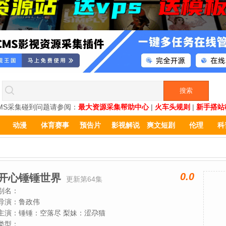
MS采集碰到问题请参阅：
最大资源采集帮助中心
|
火车头规则
|
新手搭站
动漫
体育赛事
预告片
影视解说
爽文短剧
伦理
科
0.0
开心锤锤世界
更新第64集
别名：
导演：
鲁政伟
主演：
锤锤：空落尽 梨妹：涩尕猫
类型：