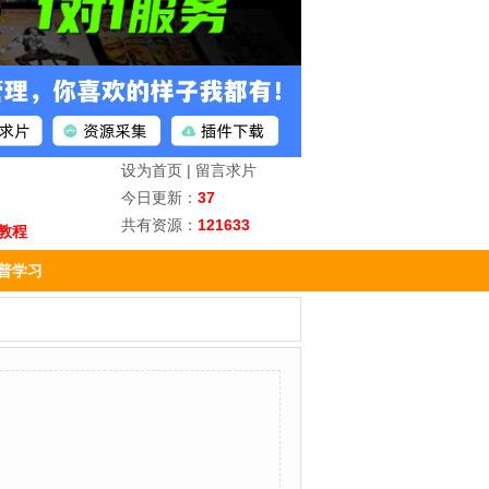
设为首页
|
留言求片
今日更新：
37
共有资源：
121633
教程
普学习