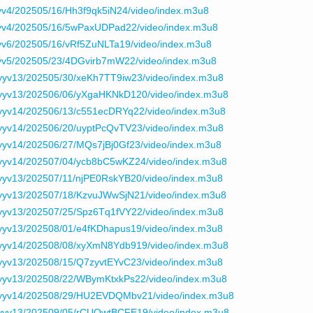
v4/202505/16/Hh3f9qk5iN24/video/index.m3u8
yv4/202505/16/5wPaxUDPad22/video/index.m3u8
yv6/202505/16/vRf5ZuNLTa19/video/index.m3u8
yv5/202505/23/4DGvirb7mW22/video/index.m3u8
yyv13/202505/30/xeKh7TT9iw23/video/index.m3u8
yyv13/202506/06/yXgaHKNkD120/video/index.m3u8
yyv14/202506/13/c551ecDRYq22/video/index.m3u8
yyv14/202506/20/uyptPcQvTV23/video/index.m3u8
yv14/202506/27/MQs7jBj0Gf23/video/index.m3u8
yyv14/202507/04/ycb8bC5wKZ24/video/index.m3u8
yyv13/202507/11/njPE0RskYB20/video/index.m3u8
yyv13/202507/18/KzvuJWwSjN21/video/index.m3u8
yyv13/202507/25/Spz6Tq1fVY22/video/index.m3u8
yyv13/202508/01/e4fKDhapus19/video/index.m3u8
yyv14/202508/08/xyXmN8Ydb919/video/index.m3u8
yyv13/202508/15/Q7zyvtEYvC23/video/index.m3u8
yyv13/202508/22/WBymKtxkPs22/video/index.m3u8
/yyv14/202508/29/HU2EVDQMbv21/video/index.m3u8
yyv13/202509/05/rCUQwtBCFE19/video/index.m3u8