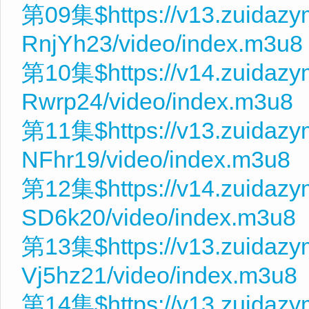
第09集$https://v13.zuidaz
RnjYh23/video/index.m3u8
第10集$https://v14.zuidazy
Rwrp24/video/index.m3u8
第11集$https://v13.zuidazy
NFhr19/video/index.m3u8
第12集$https://v14.zuidazy
SD6k20/video/index.m3u8
第13集$https://v13.zuidaz
Vj5hz21/video/index.m3u8
第14集$https://v13.zuidazy