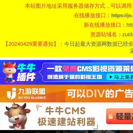
本站图片地址采用服务器储存方式，可以调用
在线播放接口：
https://
新在线播放接口：
ht
资源站域名：
zui
【20240429重要通知】：
今日起最大资源网数据已经