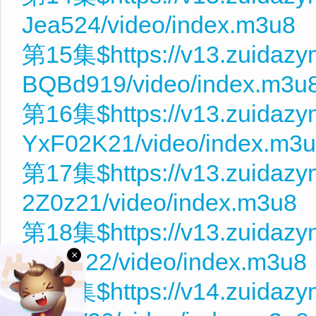
Jea524/video/index.m3u8
第15集$https://v13.zuidaz
BQBd919/video/index.m3u
第16集$https://v13.zuidaz
YxF02K21/video/index.m3
第17集$https://v13.zuidazy
2Z0z21/video/index.m3u8
第18集$https://v13.zuidazy
T7RD22/video/index.m3u8
×
第19集$https://v14.zuidazy