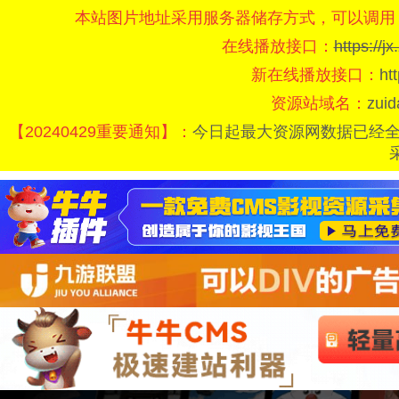
本站图片地址采用服务器储存方式，可以调用
在线播放接口：
https://
新在线播放接口：
ht
资源站域名：
zui
【20240429重要通知】：
今日起最大资源网数据已经