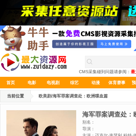
CMS采集碰到问题请参阅：
最
首页
电影
电视剧
综艺
动漫
体育赛事
预
当前位置
欧美剧/海军罪案调查处：欧洲喋血篇
海军罪案调查处：
别名：
导演：
主演：
迈克尔·韦瑟利,科特·