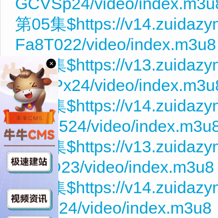
GCVSp24/video/index.m3u
第05集$https://v14.zuidazy
Fa8T022/video/index.m3u8
第06集$https://v13.zuidazy
×
QCHPx24/video/index.m3u
第07集$https://v14.zuidazy
wXEp524/video/index.m3u
第08集$https://v13.zuidaz
tAaeD23/video/index.m3u8
第09集$https://v14.zuidazy
zy2tm24/video/index.m3u8