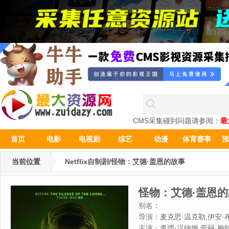
CMS采集碰到问题请参阅：
最
首页
电影
电视剧
综艺
动漫
体育赛事
预
当前位置
Netflix自制剧/怪物：艾德·盖恩的故事
怪物：艾德·盖恩
别名：
导演：
麦克思·温克勒,伊安·
主演：
查理·汉纳姆,劳丽·梅