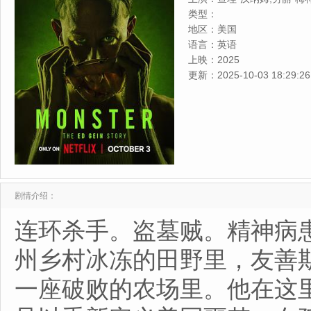
莉维亚·威廉姆斯,薇姬·克里普
类型：
·保罗瑞,泰勒·贾克布·摩尔,查
地区：
美国
宾·薇格特,艾玛·哈琳
语言：
英语
上映：
2025
更新：
2025-10-03 18:29:26
剧情介绍：
连环杀手。盗墓贼。精神病患者
州乡村冰冻的田野里，友善
一座破败的农场里。他在这