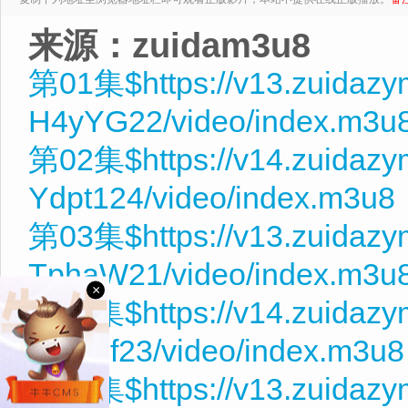
来源：zuidam3u8
第01集$https://v13.zuidazy
H4yYG22/video/index.m3u
第02集$https://v14.zuidaz
Ydpt124/video/index.m3u8
第03集$https://v13.zuidaz
TphaW21/video/index.m3u
×
第04集$https://v14.zuidazy
NEKdf23/video/index.m3u8
第05集$https://v13.zuidaz