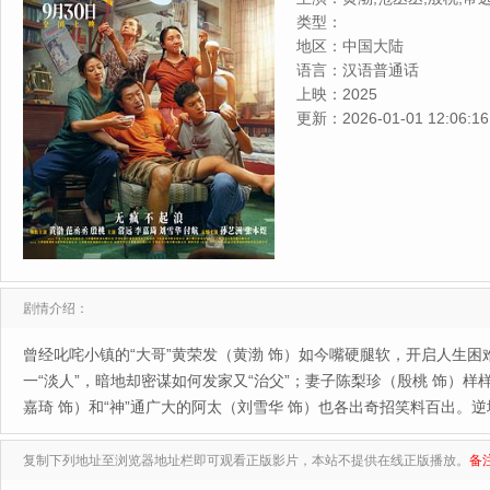
煜,易小星,小爱,邓恩熙,李治
类型：
地区：
中国大陆
语言：
汉语普通话
上映：
2025
更新：
2026-01-01 12:06:16
剧情介绍：
曾经叱咤小镇的“大哥”黄荣发（黄渤 饰）如今嘴硬腿软，开启人生
一“淡人”，暗地却密谋如何发家又“治父”；妻子陈梨珍（殷桃 饰）样
嘉琦 饰）和“神”通广大的阿太（刘雪华 饰）也各出奇招笑料百出。
复制下列地址至浏览器地址栏即可观看正版影片，本站不提供在线正版播放。
备