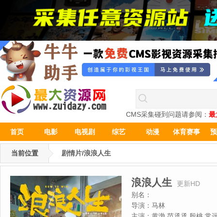
CMS采集碰到问题请参阅：
最
首页
电影
电视剧
综艺
动漫
体育赛事
预
当前位置
剧情片/浪浪人生
浪浪人生
更新HD
别名：
导演：
马林
主演：
黄渤,范丞丞,殷桃,常