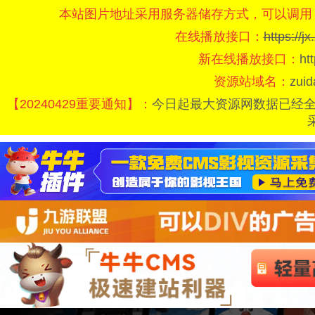
本站图片地址采用服务器储存方式，可以调用
在线播放接口：
https://
新在线播放接口：
ht
资源站域名：
zui
【20240429重要通知】：
今日起最大资源网数据已经