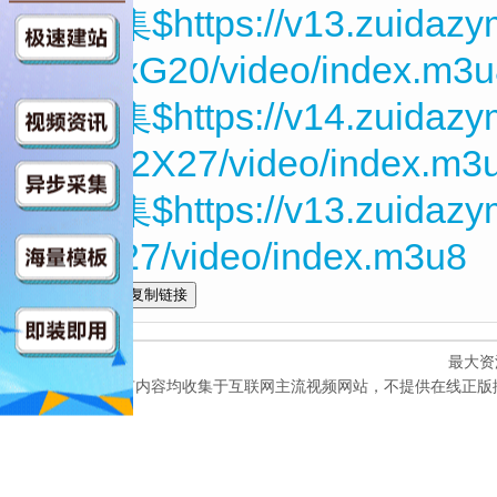
第08集$https://v13.zuidaz
G8tPxG20/video/index.m3u
第10集$https://v14.zuidaz
NqX72X27/video/index.m3
第11集$https://v13.zuidazy
V3xs27/video/index.m3u8
全选
最大资
本网站所有内容均收集于互联网主流视频网站，不提供在线正版