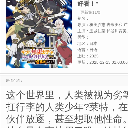
好看！”
更新第11集
别名：
导演：
樱美胜志,岩浪美和,
主演：
玉城仁菜,长谷川育美,
子,宫本克哉
类型：
地区：
日本
语言：
日语
上映：
2025
更新：
2025-12-13 01:03:06
剧情介绍：
这个世界里，人类被视为劣
扛行李的人类少年?莱特，
伙伴放逐，甚至想取他性