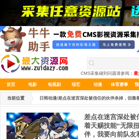
CMS采集碰到问题请参阅：
最
首页
电影
电视剧
综艺
动漫
体育赛事
预
当前位置
日韩动漫/差点在迷宫深处被信任的伙伴杀掉，但靠着
差点在迷宫深处被
着天赐技能“无限扭
伴，我要向前队友