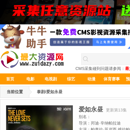
CMS采集碰到问题请参阅：
最
首页
电影
电视剧
综艺
动漫
体育赛事
预
当前位置
泰剧/爱如永昼
爱如永昼
更新第13集
别名：
导演：
邦迪·辛纳帕拉迪
主演：
帕查拉·苏岸西,维拉