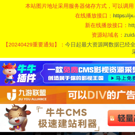
本站图片地址采用服务器储存方式，可以调用
在线播放接口：
https://
新在线播放接口：
ht
资源站域名：
zui
【20240429重要通知】：
今日起最大资源网数据已经