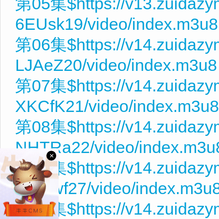
第05集$https://v13.zuidaz
6EUsk19/video/index.m3u8
第06集$https://v14.zuidaz
LJAeZ20/video/index.m3u8
第07集$https://v14.zuidaz
XKCfK21/video/index.m3u8
第08集$https://v14.zuidaz
NHTRa22/video/index.m3u
×
第09集$https://v14.zuidazy
YGRwf27/video/index.m3u
第10集$https://v14.zuidazy