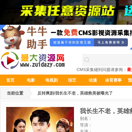
CMS采集碰到问题请参阅：
最
首页
电影
电视剧
综艺
动漫
体育赛事
预
当前位置
反转爽剧/我长生不老，英雄救美被曝光了
我长生不老，英雄
别名：
导演：
主演：