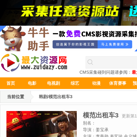
CMS采集碰到问题请参阅：
最
首页
电影
电视剧
综艺
动漫
体育赛事
预
当前位置
韩剧/模范出租车3
模范出租车3
更新第1
别名：
导演：
姜宝承
主演：
李帝勋,表艺珍,金义城