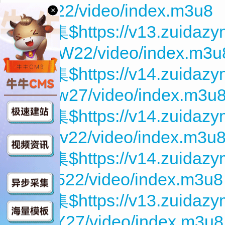
iN97j22/video/index.m3u8
×
第12集$https://v13.zuidazy
AXpdW22/video/index.m3u
第13集$https://v14.zuidaz
4Grww27/video/index.m3u
第14集$https://v14.zuidaz
FAEKv22/video/index.m3u
第15集$https://v14.zuidaz
XLde522/video/index.m3u8
第16集$https://v13.zuidazy
UCujY27/video/index.m3u8