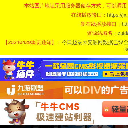
本站图片地址采用服务器储存方式，可以调用
在线播放接口：
https://
新在线播放接口：
ht
资源站域名：
zui
【20240429重要通知】：
今日起最大资源网数据已经