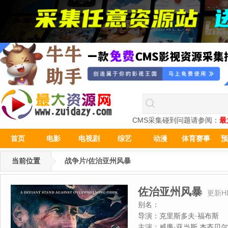
CMS采集碰到问题请参阅：
最
首页
电影
电视剧
综艺
动漫
体育赛事
预
当前位置
战争片/佐治亚州风暴
佐治亚州风暴
更新H
别名：
导演：
克里斯多夫·福布斯
主演：
威廉·亚当斯,杰齐贝尔