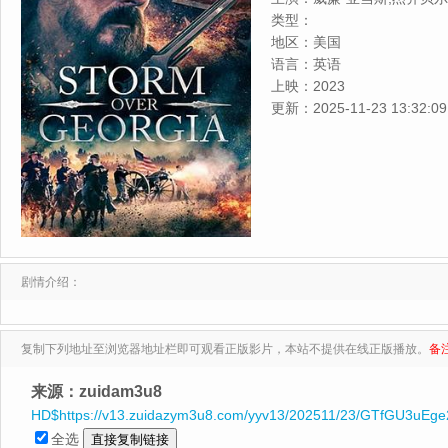
瑟,Eddie,Rodgers,约瑟
类型：
地区：
美国
语言：
英语
上映：
2023
更新：
2025-11-23 13:32:09
剧情介绍：
复制下列地址至浏览器地址栏即可观看正版影片，本站不提供在线正版播放。
备
来源：zuidam3u8
HD$https://v13.zuidazym3u8.com/yyv13/202511/23/GTfGU3uEge
全选