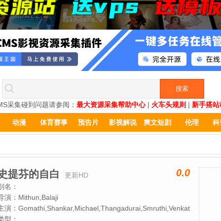
MS采集碰到问题请参阅：
最大资源采集帮助中心
|
火车头规则
|
新手搭站
动漫
体育赛事
预告片
影视解说
爽文短剧
伦理
科
0.0
史提芬的自白
更新HD
别名：
导演：
Mithun,Balaji
主演：
Gomathi,Shankar,Michael,Thangadurai,Smruthi,Venkat
类型：