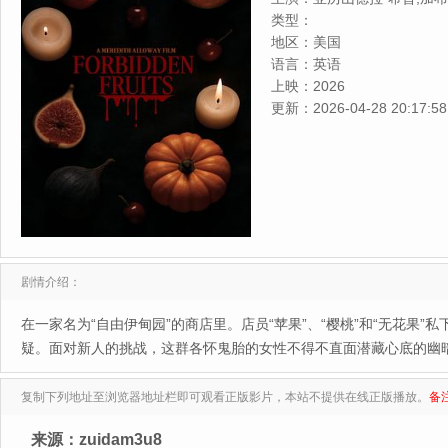
利亚·佩德雷蒂,乔丹·杜阿尔特
类型：
尔,查理·亨利·拉尔森,莉莉·
地区：
美国
玛,海莉·莎莫,Caroline·Vartani
语言：
英语
上映：
2026
更新：
2026-04-28 20:17:58
剧情介绍：
在一家名为“自由伊甸园”的商店里。店员“苹果”、“樱桃”和“无花果
疑。面对新人的挑战，这群各怀鬼胎的女性不得不直面潜藏心底的幽
复制下列地址至浏览器地址栏即可观看正版影片，本站不提供在线正版播放。
备
来源：zuidam3u8