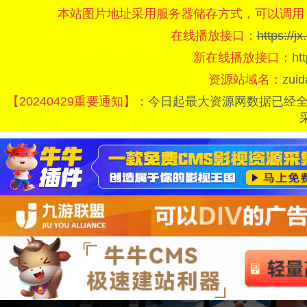
本站图片地址采用服务器储存方式，可以调用
在线播放接口：
https://
新在线播放接口：
ht
资源站域名：
zui
【20240429重要通知】：
今日起最大资源网数据已经