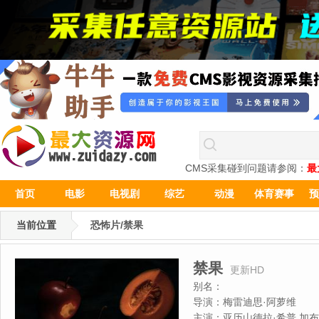
CMS采集碰到问题请参阅：
最
首页
电影
电视剧
综艺
动漫
体育赛事
预
当前位置
恐怖片/禁果
禁果
更新HD
别名：
导演：
梅雷迪思·阿萝维
主演：
亚历山德拉·希普,加布里埃