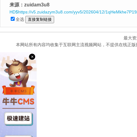
来源：zuidam3u8
HD$https://v5.zuidazym3u8.com/yyv5/202604/12/1qHeMkhe7P19/
全选
最大资
本网站所有内容均收集于互联网主流视频网站，不提供在线正版
×