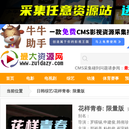
CMS采集碰到问题请参阅：
最
首页
电影
电视剧
综艺
动漫
体育赛事
预
当前位置
日韩综艺/花样青春: 限量版
花样青春: 限量版
别名：
导演：
罗暎锡,申建俊,韩侑珍
主演：
郑裕美,朴叙俊,崔宇植