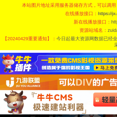
本站图片地址采用服务器储存方式，可以调用
在线播放接口：
https://
新在线播放接口：
ht
资源站域名：
zui
【20240429重要通知】：
今日起最大资源网数据已经