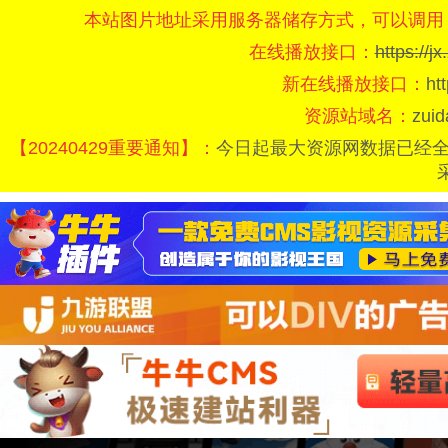
本站图片地址采用服务器储存方式，可以调用
在线播放接口：
https://
新在线播放接口：
ht
资源站域名：
zui
【20240429重要通知】：
今日起最大资源网数据已经