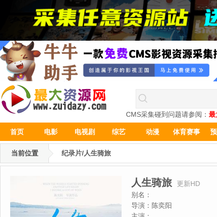
CMS采集碰到问题请参阅：
最
首页
电影
电视剧
综艺
动漫
体育赛事
预
当前位置
纪录片/人生骑旅
人生骑旅
更新HD
别名：
导演：
陈奕阳
主演：