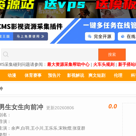
MS采集碰到问题请参阅：
最大资源采集帮助中心
|
火车头规则
|
新手搭站
动漫
体育赛事
预告片
影视解说
爽文短剧
伦理
科
冲
0.0
男生女生向前冲
更新20260806
别名：
导演：
主演：
余声,白羽,王小川,王乐乐,宋秋熠,张亚群
类型：