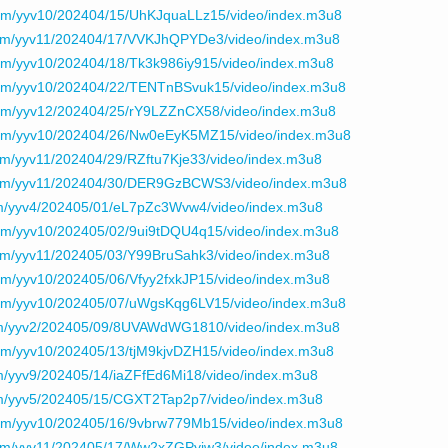
om/yyv10/202404/15/UhKJquaLLz15/video/index.m3u8
com/yyv11/202404/17/VVKJhQPYDe3/video/index.m3u8
om/yyv10/202404/18/Tk3k986iy915/video/index.m3u8
com/yyv10/202404/22/TENTnBSvuk15/video/index.m3u8
om/yyv12/202404/25/rY9LZZnCX58/video/index.m3u8
com/yyv10/202404/26/Nw0eEyK5MZ15/video/index.m3u8
m/yyv11/202404/29/RZftu7Kje33/video/index.m3u8
com/yyv11/202404/30/DER9GzBCWS3/video/index.m3u8
m/yyv4/202405/01/eL7pZc3Wvw4/video/index.m3u8
om/yyv10/202405/02/9ui9tDQU4q15/video/index.m3u8
om/yyv11/202405/03/Y99BruSahk3/video/index.m3u8
om/yyv10/202405/06/Vfyy2fxkJP15/video/index.m3u8
com/yyv10/202405/07/uWgsKqg6LV15/video/index.m3u8
om/yyv2/202405/09/8UVAWdWG1810/video/index.m3u8
om/yyv10/202405/13/tjM9kjvDZH15/video/index.m3u8
m/yyv9/202405/14/iaZFfEd6Mi18/video/index.m3u8
m/yyv5/202405/15/CGXT2Tap2p7/video/index.m3u8
om/yyv10/202405/16/9vbrw779Mb15/video/index.m3u8
om/yyv11/202405/17/Ww2xZGPyiw3/video/index.m3u8