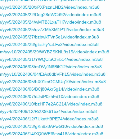
m/yyv3/202405/20/xPXPsznLND2/video/index.m3u8
om/yyv3/202405/22/Dqg28dWCd92/video/index.m3u8
om/yyv5/202405/24/wMTBJ1xaTH7/video/index.m3u8
om/yyv6/202405/25/uv7ZMhXM1P12/video/index.m3u8
m/yyv1/202405/27/bzbwkTVn5q1/video/index.m3u8
m/yyv3/202405/28/gEsHyYaLFx2/video/index.m3u8
com/yyv10/202405/29/WYBZSKNL9s15/video/index.m3u8
m/yyv8/202405/31/YWQCiSChrb14/video/index.m3u8
m/yyv6/202406/03/mDVyJN6BiK12/video/index.m3u8
om/yyv10/202406/04/EtAx8dbVFh15/video/index.m3u8
om/yyv2/202406/05/bX01mGCMUq10/video/index.m3u8
m/yyv8/202406/06/BCj80Akr5g14/video/index.m3u8
m/yyv2/202406/07/dJstP0zhEd10/video/index.m3u8
m/yyv8/202406/10/bzHF7e2AC214/video/index.m3u8
m/yyv4/202406/12/Ri2X9k61bx4/video/index.m3u8
m/yyv4/202406/12/7UketH9PE74/video/index.m3u8
om/yyv2/202406/13/gKn8x8APwG10/video/index.m3u8
om/yyv9/202406/14/XQ0WEf6ew418/video/index.m3u8