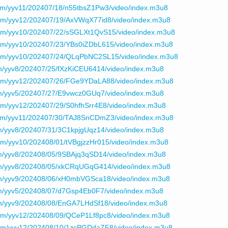
om/yyv11/202407/18/n55tbsZ1Pw3/video/index.m3u8
om/yyv12/202407/19/AxVWqX77id8/video/index.m3u8
om/yyv10/202407/22/sSGLXt1QvS15/video/index.m3u8
om/yyv10/202407/23/YBs0iZDbL615/video/index.m3u8
com/yyv10/202407/24/QLqPbNC2SL15/video/index.m3u8
m/yyv8/202407/25/fXzKiCEU6414/video/index.m3u8
com/yyv12/202407/26/FGe9YDaLA88/video/index.m3u8
m/yyv5/202407/27/E9vwcz0GUq7/video/index.m3u8
om/yyv12/202407/29/S0hfhSrr4E8/video/index.m3u8
com/yyv11/202407/30/TAJ8SnCDmZ3/video/index.m3u8
m/yyv8/202407/31/3C1kpjgUqz14/video/index.m3u8
om/yyv10/202408/01/tVBgjzzHr015/video/index.m3u8
m/yyv8/202408/05/9SBAjq3qSD14/video/index.m3u8
om/yyv8/202408/05/xkCRqUGqG414/video/index.m3u8
om/yyv9/202408/06/xH0mbVGSca18/video/index.m3u8
m/yyv5/202408/07/d7Gsp4Eb0F7/video/index.m3u8
m/yyv9/202408/08/EnGA7LHdSf18/video/index.m3u8
om/yyv12/202408/09/QCeP1Lf8pc8/video/index.m3u8
com/yyv12/202408/10/1zcPGDdaZF8/video/index.m3u8