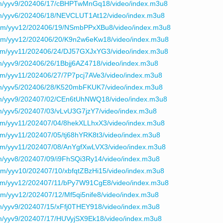
om/yyv9/202406/17/cBHPTwMnGq18/video/index.m3u8
m/yyv6/202406/18/NEVCLUT1At12/video/index.m3u8
com/yyv12/202406/19/NSmbPPxXBu8/video/index.m3u8
com/yyv12/202406/20/K9n2w6eKw18/video/index.m3u8
om/yyv11/202406/24/DJ57GXJxYG3/video/index.m3u8
m/yyv9/202406/26/1Bbjj6AZ4718/video/index.m3u8
om/yyv11/202406/27/7P7pcj7AVe3/video/index.m3u8
om/yyv5/202406/28/K520mbFKUK7/video/index.m3u8
om/yyv9/202407/02/CEn6tUhNWQ18/video/index.m3u8
m/yyv5/202407/03/vLvU3G7jzY7/video/index.m3u8
om/yyv11/202407/04/8hekXLLhxX3/video/index.m3u8
m/yyv11/202407/05/tj68hYRK8t3/video/index.m3u8
om/yyv11/202407/08/AnYgfXwLVX3/video/index.m3u8
m/yyv8/202407/09/i9FhSQi3Ry14/video/index.m3u8
om/yyv10/202407/10/xbfqtZBzHi15/video/index.m3u8
com/yyv12/202407/11/bPy7W91CgE8/video/index.m3u8
m/yyv12/202407/12/Mf5qi5nife8/video/index.m3u8
m/yyv9/202407/15/xFfj0THEY918/video/index.m3u8
m/yyv9/202407/17/HUVyjSX9Ek18/video/index.m3u8