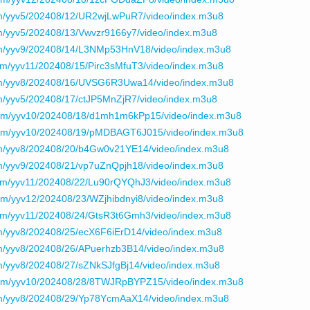
m/yyv5/202408/12/UR2wjLwPuR7/video/index.m3u8
m/yyv5/202408/13/Vwvzr9166y7/video/index.m3u8
om/yyv9/202408/14/L3NMp53HnV18/video/index.m3u8
om/yyv11/202408/15/Pirc3sMfuT3/video/index.m3u8
om/yyv8/202408/16/UVSG6R3Uwa14/video/index.m3u8
m/yyv5/202408/17/ctJP5MnZjR7/video/index.m3u8
com/yyv10/202408/18/d1mh1m6kPp15/video/index.m3u8
com/yyv10/202408/19/pMDBAGT6J015/video/index.m3u8
m/yyv8/202408/20/b4Gw0v21YE14/video/index.m3u8
m/yyv9/202408/21/vp7uZnQpjh18/video/index.m3u8
om/yyv11/202408/22/Lu90rQYQhJ3/video/index.m3u8
om/yyv12/202408/23/WZjhibdnyi8/video/index.m3u8
om/yyv11/202408/24/GtsR3t6Gmh3/video/index.m3u8
m/yyv8/202408/25/ecX6F6iErD14/video/index.m3u8
m/yyv8/202408/26/APuerhzb3B14/video/index.m3u8
m/yyv8/202408/27/sZNkSJfgBj14/video/index.m3u8
com/yyv10/202408/28/8TWJRpBYPZ15/video/index.m3u8
m/yyv8/202408/29/Yp78YcmAaX14/video/index.m3u8