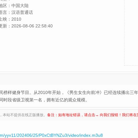
地区：
中国大陆
语言：
汉语普通话
上映：
2010
更新：
2026-08-06 22:58:40
民榜样健身节目。从2010年开始，《男生女生向前冲》已经连续播出三年
同时段省级卫视第一名，拥有近亿的观众规模。
，本站不提供在线正版播放。
备注：如有地址错误，请点击→ 向我们报错！我们将在
om/yyv11/202406/25/P0xCtBYNZu3/video/index.m3u8