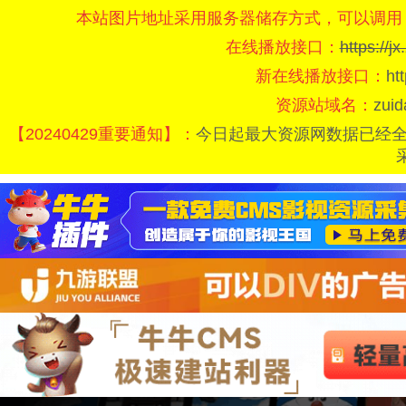
本站图片地址采用服务器储存方式，可以调用
在线播放接口：
https://
新在线播放接口：
ht
资源站域名：
zui
【20240429重要通知】：
今日起最大资源网数据已经