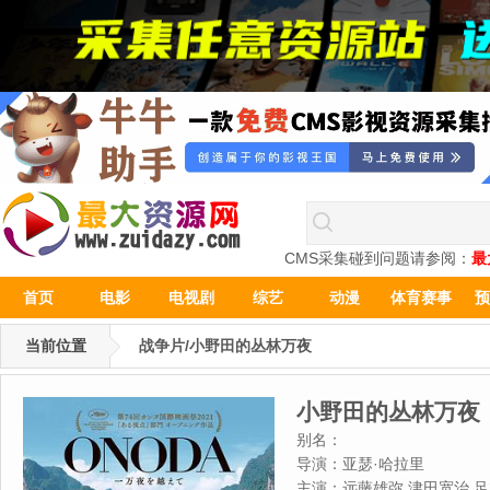
CMS采集碰到问题请参阅：
最
首页
电影
电视剧
综艺
动漫
体育赛事
预
当前位置
战争片/小野田的丛林万夜
小野田的丛林万夜
别名：
导演：
亚瑟·哈拉里
主演：
远藤雄弥,津田宽治,足