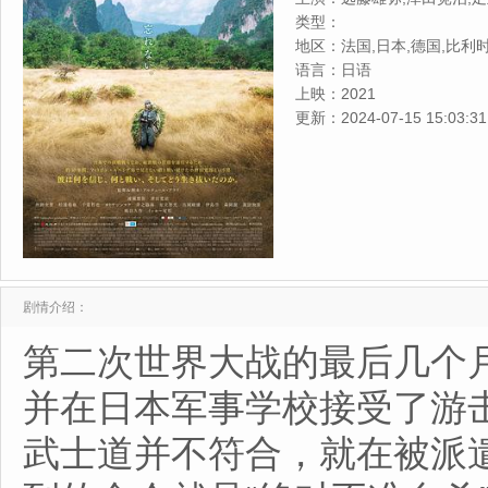
カトウシンスケ,岛田久作,吉
类型：
千叶哲也,诹访敦彦
地区：
法国,日本,德国,比利
语言：
日语
上映：
2021
更新：
2024-07-15 15:03:31
剧情介绍：
第二次世界大战的最后几个
并在日本军事学校接受了游
武士道并不符合，就在被派