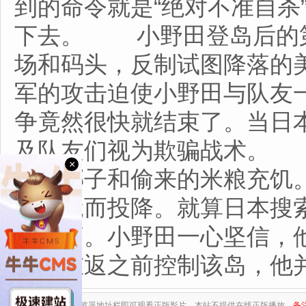
到的命令就是“绝对不准自杀
下去。 小野田登岛后的第
场和码头，反制试图降落的
军的攻击迫使小野田与队友
争竟然很快就结束了。当日
及队友们视为欺骗战术。
×
皮、椰子和偷来的米粮充饥
为饥饿而投降。就算日本搜
的伎俩。小野田一心坚信，
皇军重返之前控制该岛，他
复制下列地址至浏览器地址栏即可观看正版影片，本站不提供在线正版播放。
备